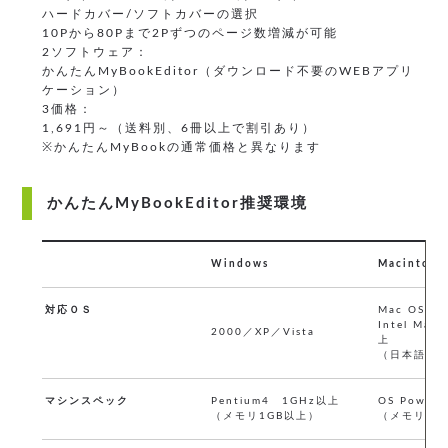
ハードカバー/ソフトカバーの選択
10Pから80Pまで2Pずつのページ数増減が可能
2ソフトウェア：
かんたんMyBookEditor（ダウンロード不要のWEBアプリ
ケーション）
3価格：
1,691円～（送料別、6冊以上で割引あり）
※かんたんMyBookの通常価格と異なります
かんたんMyBookEditor推奨環境
Windows
Macintosh
対応ＯＳ
Mac OS X 
Intel Mac 
2000／XP／Vista
上
（日本語版
マシンスペック
Pentium4 1GHz以上
OS Power
（メモリ1GB以上）
（メモリ1G