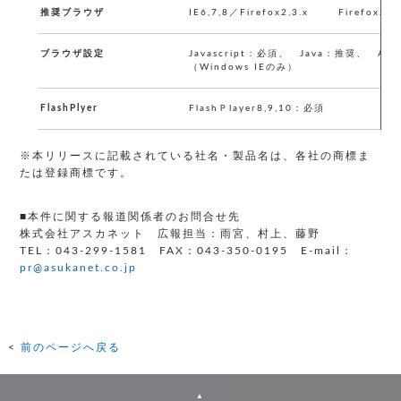
推奨ブラウザ
IE6,7,8／Firefox2,3.x
Firefox2,3
ブラウザ設定
Javascript：必須、 Java：推奨、 Act
（Windows IEのみ）
FlashPlyer
FlashＰlayer8,9,10：必須
※本リリースに記載されている社名・製品名は、各社の商標ま
たは登録商標です。
■本件に関する報道関係者のお問合せ先
株式会社アスカネット 広報担当：雨宮、村上、藤野
TEL：043-299-1581 FAX：043-350-0195 E-mail：
pr@asukanet.co.jp
前のページへ戻る
▲