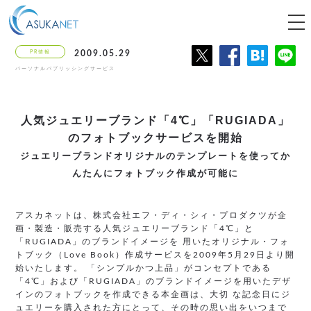
tog
nav
PR情報
2009.05.29
パーソナルパブリッシングサービス
人気ジュエリーブランド「4℃」「RUGIADA」
のフォトブックサービスを開始
ジュエリーブランドオリジナルのテンプレートを使って
か
んたんにフォトブック作成が可能に
アスカネットは、株式会社エフ・ディ・シィ・プロダクツが企
画・製造・販売する人気ジュエリーブランド「4℃」と
「RUGIADA」のブランドイメージを 用いたオリジナル・フォ
トブック（Love Book）作成サービスを2009年5月29日より開
始いたします。 「シンプルかつ上品」がコンセプトである
「4℃」および「RUGIADA」のブランドイメージを用いたデザ
インのフォトブックを作成できる本企画は、大切 な記念日にジ
ュエリーを購入された方にとって、その時の思い出をいつまで