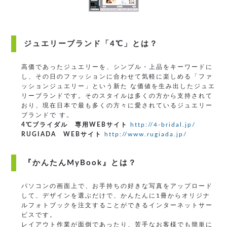
ジュエリーブランド「4℃」とは？
高価であったジュエリーを、シンプル・上品をキーワードに
し、その日のファッションに合わせて気軽に楽しめる「ファ
ッションジュエリー」という新た な価値を生み出したジュエ
リーブランドです。そのスタイルは多くの方から支持されて
おり、現在日本で最も多くの方々に愛されているジュエリー
ブランドで す。
4℃ブライダル 専用WEBサイト
http://4-bridal.jp/
RUGIADA WEBサイト
http://www.rugiada.jp/
『かんたんMyBook』とは？
パソコンの画面上で、お手持ちの好きな写真をアップロード
して、デザインを選ぶだけで、かんたんに1冊からオリジナ
ルフォトブックを注文することができるインターネットサー
ビスです。
レイアウト作業が面倒であったり、苦手なお客様でも簡単に