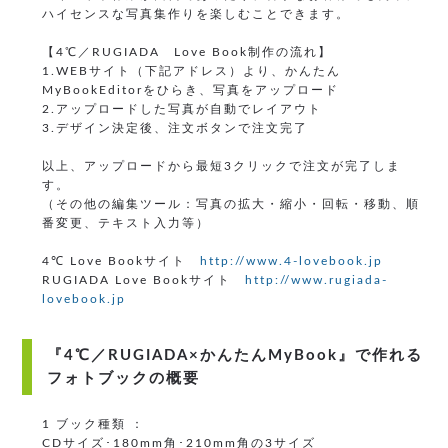
ハイセンスな写真集作りを楽しむことできます。
【4℃／RUGIADA Love Book制作の流れ】
1.WEBサイト（下記アドレス）より、かんたん
MyBookEditorをひらき、写真をアップロード
2.アップロードした写真が自動でレイアウト
3.デザイン決定後、注文ボタンで注文完了
以上、アップロードから最短3クリックで注文が完了しま
す。
（その他の編集ツール：写真の拡大・縮小・回転・移動、順
番変更、テキスト入力等）
4℃ Love Bookサイト
http://www.4-lovebook.jp
RUGIADA Love Bookサイト
http://www.rugiada-
lovebook.jp
『4℃／RUGIADA×かんたんMyBook』で作れる
フォトブックの概要
1 ブック種類 ：
CDサイズ･180mm角･210mm角の3サイズ