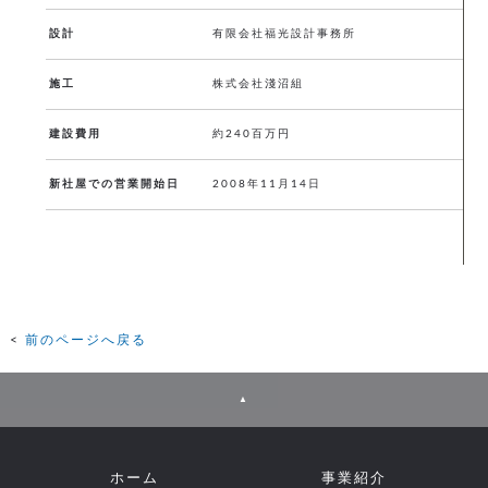
設計
有限会社福光設計事務所
施工
株式会社淺沼組
建設費用
約240百万円
新社屋での営業開始日
2008年11月14日
前のページへ戻る
▲
ホーム
事業紹介