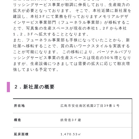
リッシングサービス事業が順調に伸長しており、生産能力の
拡大が必要となっております。 そこで、本社近隣に新社屋を
建設し、本社3Ｆにて業務を行っておりますメモリアルデザ
インサービス事業部門（フューネラル事業部）が移転するこ
とで、写真集の生産スペースが現在の本社1，2Ｆから本社
1，2，3Ｆへ拡大することとなります。
また、フューネラル事業部も手狭になっていたことから、新
社屋へ移転することで、質の高いワークスタイルを実践する
ことが可能になります。 この移転により、パーソナルパブリ
ッシングサービス事業の生産スペースは現在の50％増となり
ますが、生産設備につきましては需要の拡大に応じて順次増
強してまいる予定です。
2．新社屋の概要
所在地
広島市安佐南区祇園2丁目39番１号
構造
鉄骨造3Ｆ建
延床面積
1,470.53㎡