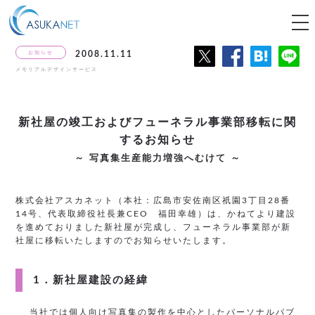
tog
nav
お知らせ
2008.11.11
メモリアルデザインサービス
新社屋の竣工および
フューネラル事業部移転に関
するお知らせ
～ 写真集生産能力増強へむけて ～
株式会社アスカネット（本社：広島市安佐南区祇園3丁目28番
14号、代表取締役社長兼CEO 福田幸雄）は、かねてより建設
を進めておりました新社屋が完成し、フューネラル事業部が新
社屋に移転いたしますのでお知らせいたします。
1．新社屋建設の経緯
当社では個人向け写真集の製作を中心としたパーソナルパブ