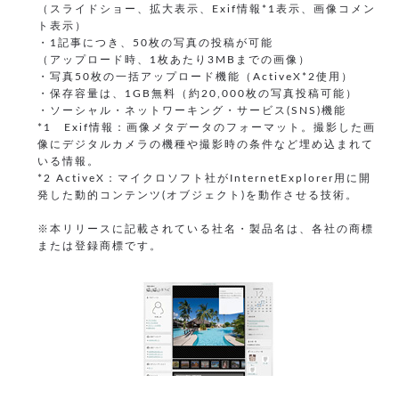
（スライドショー、拡大表示、Exif情報*1表示、画像コメン
ト表示）
・1記事につき、50枚の写真の投稿が可能
（アップロード時、1枚あたり3MBまでの画像）
・写真50枚の一括アップロード機能（ActiveX*2使用）
・保存容量は、1GB無料（約20,000枚の写真投稿可能）
・ソーシャル・ネットワーキング・サービス(SNS)機能
*1 Exif情報：画像メタデータのフォーマット。撮影した画
像にデジタルカメラの機種や撮影時の条件など埋め込まれて
いる情報。
*2 ActiveX：マイクロソフト社がInternetExplorer用に開
発した動的コンテンツ(オブジェクト)を動作させる技術。
※本リリースに記載されている社名・製品名は、各社の商標
または登録商標です。