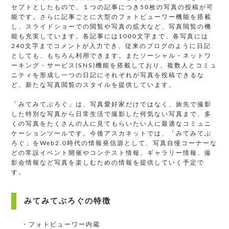
セプトとしたもので、１つの記事につき50枚の写真の投稿が可
能です。さらに記事ごとに大型のフォトビューワー機能を搭載
し、スライドショーでの閲覧や写真の拡大など、写真閲覧の機
能も充実しています。各記事には1000文字まで、各写真には
240文字までコメントが入力でき、従来のブログのように日記
としても、もちろん利用できます。またソーシャル・ネットワ
ーキング・サービス(SNS)機能を搭載しており、複数人とコミュ
ニティを形成し一つの日記にそれぞれが写真を投稿できるな
ど、新たな写真閲覧のスタイルを提供しています。
「みてみてぶろぐ」は、写真愛好家だけではなく、旅先で撮影
した特別な写真から日常生活で撮影した何気ない写真まで、多
くの写真をたくさんの人に見てもらいたい人に最適なコミュニ
ケーションツールです。今後アスカネットでは、「みてみてぶ
ろぐ」をWeb2.0時代の情報発信源として、写真自慢コーナーな
どの常設イベント開催やコンテスト情報、ギャラリー情報、撮
影会情報など写真を楽しむための情報を提供していく予定で
す。
みてみてぶろぐの特徴
・フォトビューワー内蔵