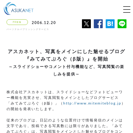
tog
nav
PR情報
2006.12.20
パーソナルパブリッシングサービス
アスカネット、写真をメインにした魅せるブログ
『みてみてぶろぐ（β版）』を開始
～スライドショーやコメント付与機能など、写真閲覧の楽
しみを提供～
株式会社アスカネットは、スライドショーなどフォトビューワ
ー機能を充実させ、写真閲覧をメインとしたブログサービス
「みてみてぶろぐ（β版）」（
http://www.mitemiteblog.jp
）
の開始を発表いたします。
従来のブログは、日記のような位置付けで情報発信のメインは
文字であり、投稿できる写真数には限りがありました。「みて
みてぶろぐ」は、写真閲覧をメインとした魅せるブログをコン