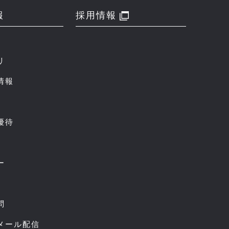
報
採用情報
リ
情報
優待
ー
問
スメール配信