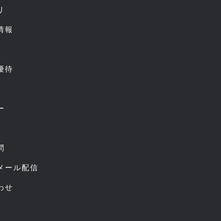
リ
情報
優待
ー
問
スメール配信
わせ