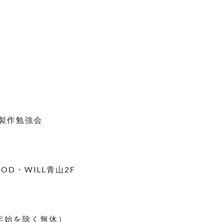
製作勉強会
OOD・WILL青山2F
末年始を除く無休）