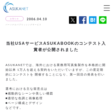
tog
nav
お知らせ
2006.04.10
パーソナルパブリッシングサービス
当社USAサービスASUKABOOKの
コンテスト入
賞者が公開されました
ASUKANETでは、海外における業務用写真集製作を本格的に開
始以来 1万人を超える契約をいただいていますが、この度定期
的にコンテストを 開催することになり、第一回目の発表を行い
ました。
選考における主な留意点は
■感動的なシーンや美しい構図
■適切な色調と画像処理
■ページ構成とデザイン
などです。