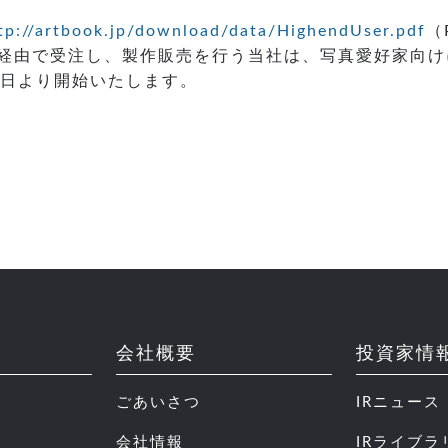
tp://artbook.jp/download/data/HighendUser.pdf
（
経由で受注し、製作販売を行う当社は、写真愛好家向け
１日より開始いたします。
会社概要
投資家情
ごあいさつ
IRニュース
会社情報
IRライブラ