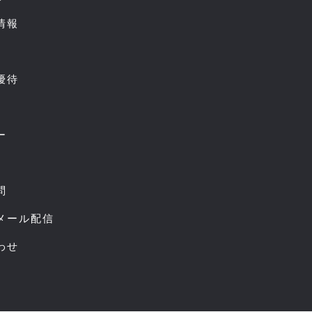
情報
優待
ー
問
スメール配信
わせ