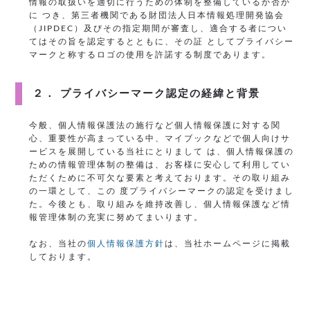
情報の取扱いを適切に行うための体制を整備しているか否か
に つき、第三者機関である財団法人日本情報処理開発協会
（JIPDEC）及びその指定期間が審査し、適合する者につい
てはその旨を認定するとともに、その証 としてプライバシー
マークと称するロゴの使用を許諾する制度であります。
２． プライバシーマーク認定の経緯と背景
今般、個人情報保護法の施行など個人情報保護に対する関
心、重要性が高まっている中、マイブックなどで個人向けサ
ービスを展開している当社にとりまして は、個人情報保護の
ための情報管理体制の整備は、お客様に安心して利用してい
ただくために不可欠な要素と考えております。その取り組み
の一環として、この 度プライバシーマークの認定を受けまし
た。今後とも、取り組みを維持改善し、個人情報保護など情
報管理体制の充実に努めてまいります。
なお、当社の
個人情報保護方針
は、当社ホームページに掲載
しております。