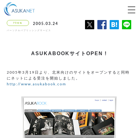
tog
nav
PR情報
2005.03.24
パーソナルパブリッシングサービス
ASUKABOOKサイトOPEN !
2005年3月19日より、北米向けのサイトをオープンすると同時
にネットによる受注を開始しました。
http://www.asukabook.com