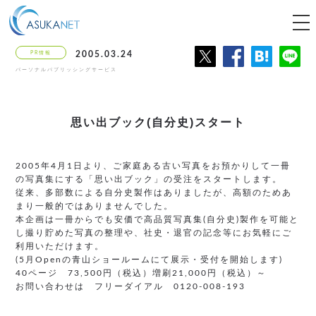
tog
nav
PR情報
2005.03.24
パーソナルパブリッシングサービス
思い出ブック(自分史)スタート
2005年4月1日より、ご家庭ある古い写真をお預かりして一冊
の写真集にする「思い出ブック」の受注をスタートします。
従来、多部数による自分史製作はありましたが、高額のためあ
まり一般的ではありませんでした。
本企画は一冊からでも安価で高品質写真集(自分史)製作を可能と
し撮り貯めた写真の整理や、社史・退官の記念等にお気軽にご
利用いただけます。
(5月Openの青山ショールームにて展示・受付を開始します)
40ページ 73,500円（税込）増刷21,000円（税込）～
お問い合わせは フリーダイアル 0120-008-193