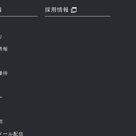
報
採用情報
リ
情報
優待
ー
問
スメール配信