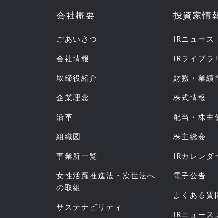
会社概要
投資家情
ごあいさつ
IRニュース
会社情報
IRライブラ
取締役紹介
財務・業績
企業理念
株式情報
沿革
配当・株主
組織図
株主総会
事業所一覧
IRカレンダ
女性活躍推進法・次世法へ
電子公告
の取組
よくある質
サステナビリティ
IRニュー